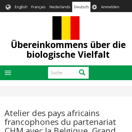
Direkt
User
English
Français
Nederlands
Deutsch
Anmelden
zum
account
Inhalt
menu
Übereinkommens über die
biologische Vielfalt
Suche
Suche
Navigation
aktivieren/deaktivieren
Atelier des pays africains
francophones du partenariat
CHM avec la Belgique, Grand