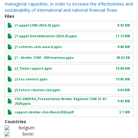
managerial capacities, in order to increase the effectiveness and
sustainability of international and national financial flows
Files
J1-appel-CHM-2024-25.pptx
8.92 MB
J1-appel-Sensibilisation-2024-25.pptx
11.72 MB
J1-criteres-chm-award.pptx
9.68 MB
J1 - Atelier CHM - Affirmations.pptx
93.52 KB
J2_7ieme rapport.pptx
10.08 MB
J2-tsc-centers.pptx
19.05 MB
J3_future réunion-cbd.pptx
9.84 MB
CSE-OBAPAO_Presentation Atelier Régional CHM 21-01-
9.03 MB
2026.pptx
rapport-Atelier-chm-Benin2026.pdf
3.7 MB
Countries
Belgium
Benin