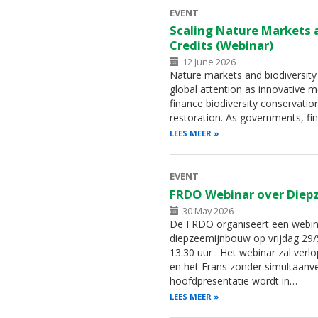
EVENT
Scaling Nature Markets 
Credits (Webinar)
12 June 2026
Nature markets and biodiversity 
global attention as innovative 
finance biodiversity conservati
restoration. As governments, fin
LEES MEER
EVENT
FRDO Webinar over Die
30 May 2026
De FRDO organiseert een webin
diepzeemijnbouw op vrijdag 29/5
13.30 uur . Het webinar zal verl
en het Frans zonder simultaanve
hoofdpresentatie wordt in…
LEES MEER