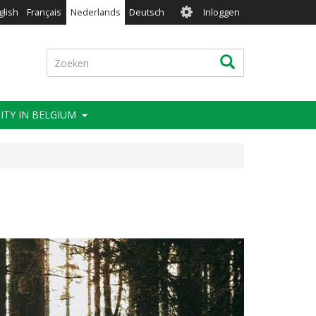
User
glish
Français
Nederlands
Deutsch
Inloggen
account
menu
Zoeken
Zoeken
ITY IN BELGIUM