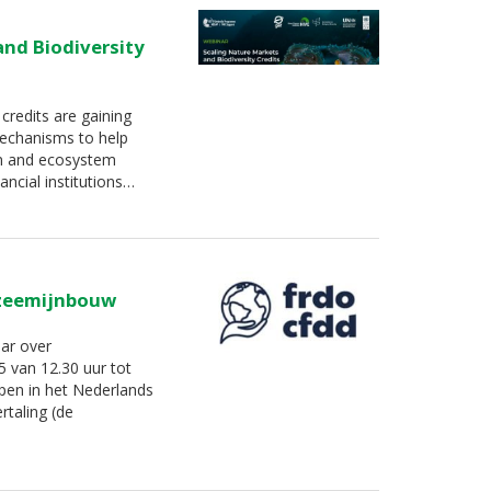
and Biodiversity
credits are gaining
mechanisms to help
on and ecosystem
ancial institutions…
pzeemijnbouw
ar over
 van 12.30 uur tot
open in het Nederlands
rtaling (de