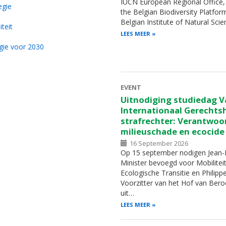
IUCN European Regional Office, 
egie
the Belgian Biodiversity Platfor
Belgian Institute of Natural Sci
iteit
LEES MEER
egie voor 2030
EVENT
Uitnodiging studiedag V
Internationaal Gerechts
strafrechter: Verantwoor
milieuschade en ecocide
16 September 2026
Op 15 september nodigen Jean-L
Minister bevoegd voor Mobilitei
Ecologische Transitie en Philipp
Voorzitter van het Hof van Ber
uit…
LEES MEER