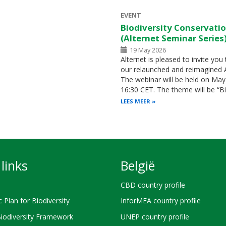
EVENT
Biodiversity Conservatio
(Alternet Seminar Series
19 May 2026
Alternet is pleased to invite you 
our relaunched and reimagined A
The webinar will be held on May
16:30 CET. The theme will be “B
LEES MEER
links
België
CBD country profile
c Plan for Biodiversity
InforMEA country profile
Biodiversity Framework
UNEP country profile