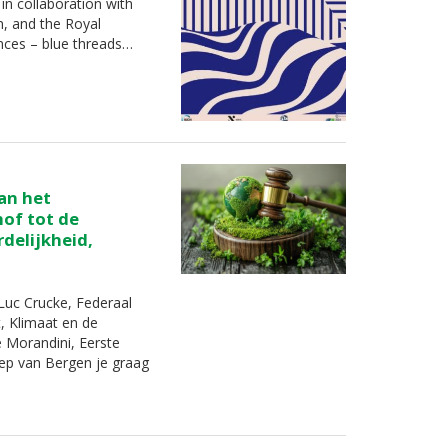
in collaboration with
m, and the Royal
ences – blue threads…
an het
hof tot de
delijkheid,
uc Crucke, Federaal
t, Klimaat en de
e Morandini, Eerste
oep van Bergen je graag