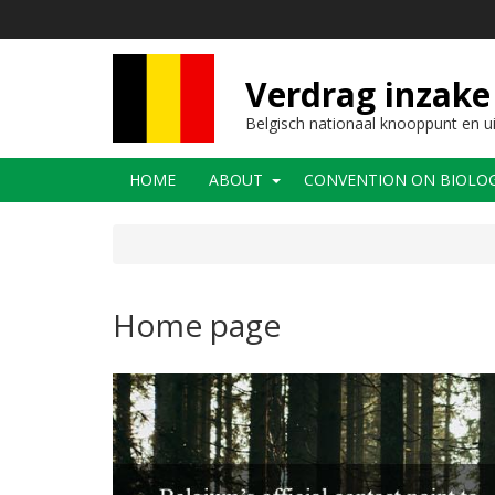
Overslaan
en
naar
de
Verdrag inzake 
inhoud
gaan
Belgisch nationaal knooppunt en u
Main
HOME
ABOUT
CONVENTION ON BIOLOGI
navigation
Home page