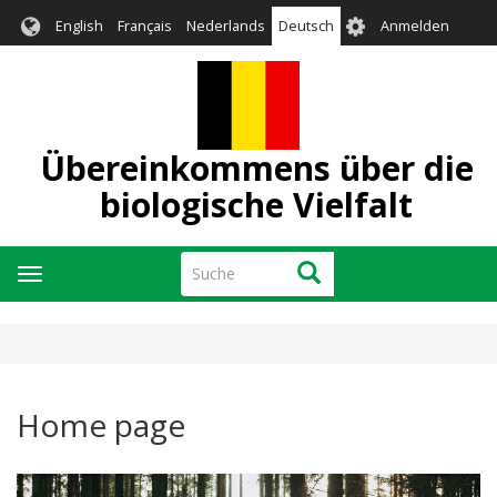
Direkt
User
English
Français
Nederlands
Deutsch
Anmelden
zum
account
Inhalt
menu
Übereinkommens über die
biologische Vielfalt
Suche
Suche
Navigation
aktivieren/deaktivieren
Home page