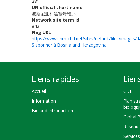
281
UN official short name
波斯尼亚和黑塞哥维那
Network site term id
843
Flag URL
https://www.chm-cbd.net/sites/default/files/images/fl
S'abonner à Bosnia and Herzegovina
Liens rapides
Lien
Accueil
CDB
Information
Plan str
biologi
Bioland Introduction
Global 
Réseau 
Service