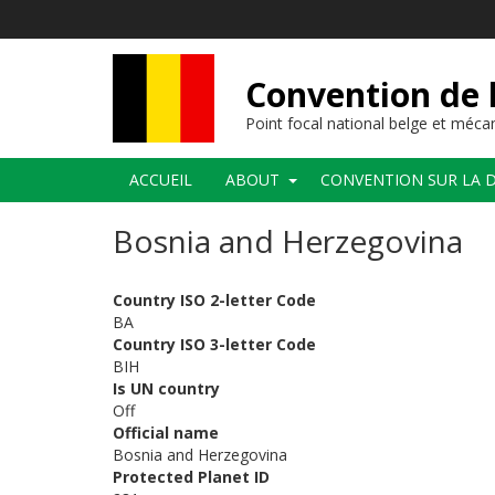
Aller
au
contenu
principal
Convention de l
Point focal national belge et méc
Navigation
ACCUEIL
ABOUT
CONVENTION SUR LA D
principale
Bosnia and Herzegovina
Country ISO 2-letter Code
BA
Country ISO 3-letter Code
BIH
Is UN country
Off
Official name
Bosnia and Herzegovina
Protected Planet ID