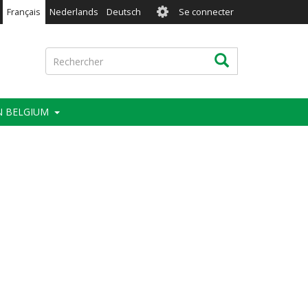
User
Français
Nederlands
Deutsch
Se connecter
account
menu
Rechercher
Rechercher
IN BELGIUM