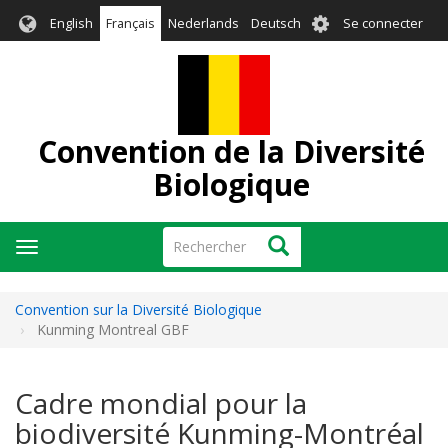
Aller
User
English
Français
Nederlands
Deutsch
Se connecter
au
account
contenu
menu
principal
Convention de la Diversité
Biologique
Rechercher
Rechercher
Toggle
navigation
Convention sur la Diversité Biologique
Kunming Montreal GBF
Cadre mondial pour la
biodiversité Kunming-Montréal