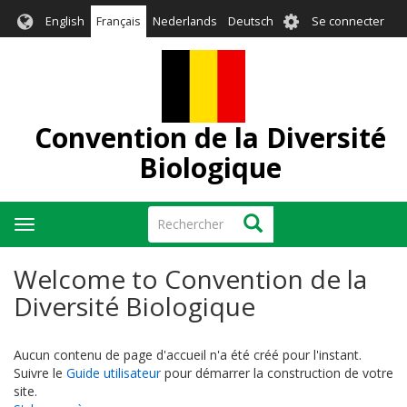
Aller
User
English
Français
Nederlands
Deutsch
Se connecter
au
account
contenu
menu
principal
Convention de la Diversité
Biologique
Rechercher
Rechercher
Toggle
navigation
Welcome to Convention de la
Diversité Biologique
Aucun contenu de page d'accueil n'a été créé pour l'instant.
Suivre le
Guide utilisateur
pour démarrer la construction de votre
site.