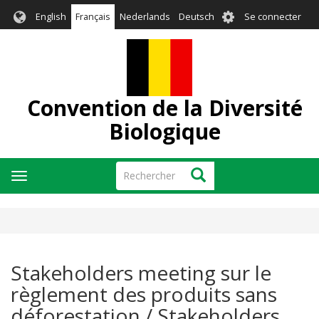
Aller
User
English
Français
Nederlands
Deutsch
Se connecter
au
account
contenu
menu
principal
Convention de la Diversité
Biologique
Rechercher
Rechercher
Toggle
navigation
Stakeholders meeting sur le
règlement des produits sans
déforestation / Stakeholders