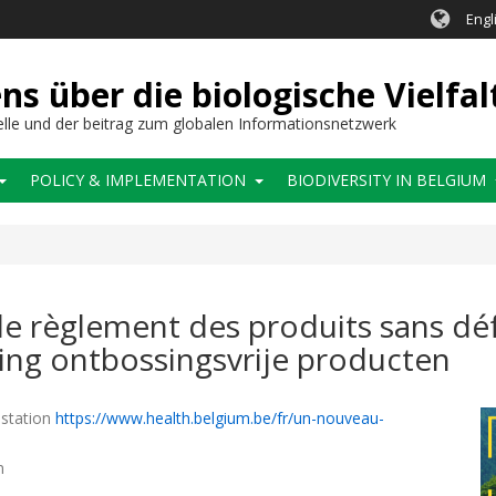
Engl
 über die biologische Vielfal
elle und der beitrag zum globalen Informationsnetzwerk
POLICY & IMPLEMENTATION
BIODIVERSITY IN BELGIUM
le règlement des produits sans dé
ing ontbossingsvrije producten
station
https://www.health.belgium.be/fr/un-nouveau-
n