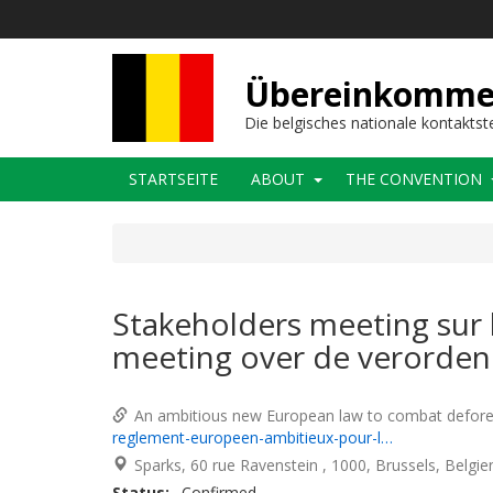
Direkt
zum
Inhalt
Übereinkommens
Die belgisches nationale kontaktst
Main
STARTSEITE
ABOUT
THE CONVENTION
navigation
Stakeholders meeting sur 
meeting over de verorden
An ambitious new European law to combat defore
reglement-europeen-ambitieux-pour-l…
Sparks, 60 rue Ravenstein
1000
Brussels
Belgie
Status
Confirmed