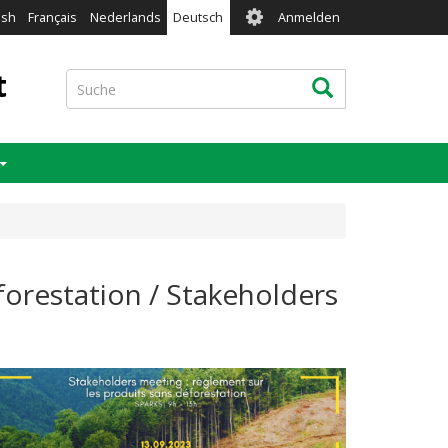
User
ish
Français
Nederlands
Deutsch
Anmelden
account
menu
t
Suche
Suche
forestation / Stakeholders