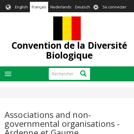
Aller
User
English
Français
Nederlands
Deutsch
Se connecter
au
account
contenu
menu
principal
Convention de la Diversité
Biologique
Rechercher
Rechercher
Toggle
navigation
Associations and non-
governmental organisations -
Ardenne et Gaume