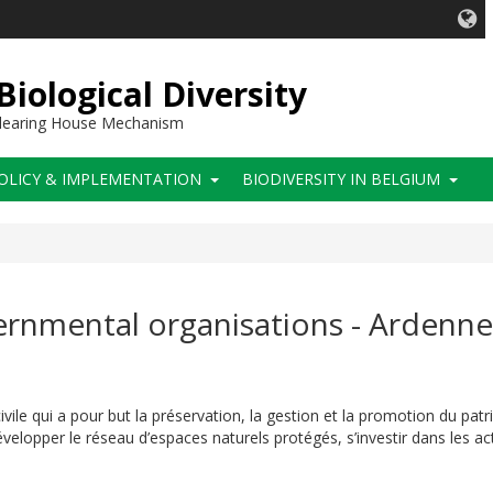
iological Diversity
 Clearing House Mechanism
OLICY & IMPLEMENTATION
BIODIVERSITY IN BELGIUM
ernmental organisations - Ardenn
ivile qui a pour but la préservation
,
la gestion
et la promotion
du pat
velopper le réseau d’espaces naturels protégé
s, s’investir dans les 