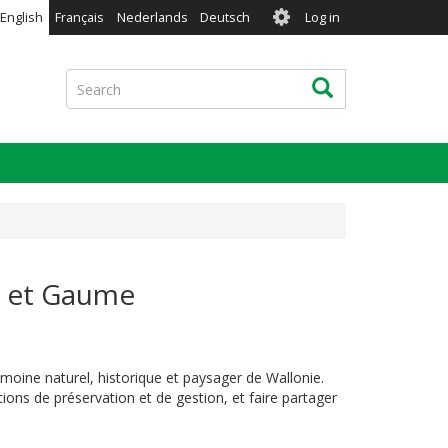
User
English
Français
Nederlands
Deutsch
Log in
account
menu
Search
Search
e et Gaume
rimoine
naturel, historique et paysager
de Wallonie.
actions de préservation et de gestion,
et faire partager