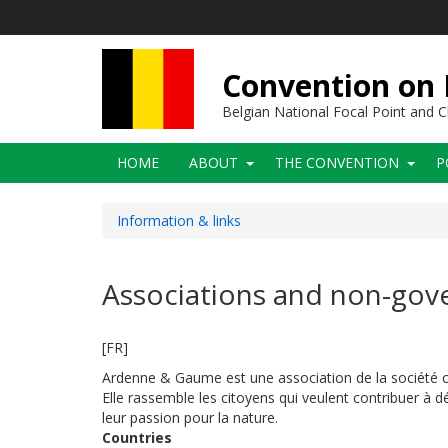
Skip
to
main
content
Convention on B
Belgian National Focal Point and
Main
HOME
ABOUT
THE CONVENTION
P
navigation
Information & links
Associations and non-gov
[FR]
Ardenne & Gaume est
une
association de la société c
E
lle rassemble les citoyens qui veulent
contribuer
à dé
leur passion
pour la nature.
Countries