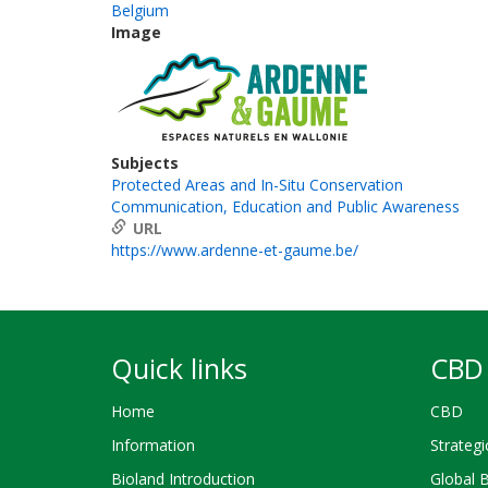
Belgium
Image
Subjects
Protected Areas and In-Situ Conservation
Communication, Education and Public Awareness
URL
https://www.ardenne-et-gaume.be/
Quick links
CBD 
Home
CBD
Information
Strategi
Bioland Introduction
Global 