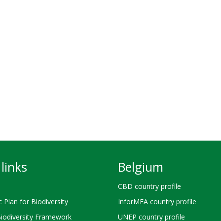
links
Belgium
CBD country profile
c Plan for Biodiversity
InforMEA country profile
Biodiversity Framework
UNEP country profile