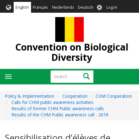
Skip
User
English
Français
Nederlands
Deutsch
Log in
to
account
main
menu
content
Convention on Biological
Diversity
Search
Search
Toggle
navigation
Policy & Implementation
Cooperation
CHM Cooperation
Calls for CHM public awareness activities
Results of former CHM Public awareness calls
Results of the CHM Public awareness call - 2018
Sensibilisation d’élèves de