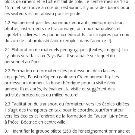
blocs de ciment et le toit est fait de tôle. Le centre mesura 10 x
15 m. et se trouve à côté du restaurant. Il y aura des bancs pour
les visiteurs et un tableau pour le guide.
1.2 Equipement par des panneaux éducatifs, vidéoprojecteur,
photos, instruments de braconnage, animaux naturalisés et
squelettes, livres. Les panneaux éducatifs sont inspirés par ceux
du zoo de Lubumbashi (voir exemples dans l‘annexe II).
2.1 Elaboration de matériels pédagogiques (textes, images). Un
syllabus sera fait aux Pays Bas. Il sera basé sur lequel du
personnel au Parc.
2.2 Formation du formateur des professeurs des classes
impliquées, Faustin Kapena (voir son CV en annexe III). Les
professeurs donnent la base théorique pour la visite (voir
annexe II) et après, ils évaluent la visite et suggèrent des
activités protectrices du milieu naturel.
2.3 Facilitation du transport du formateur vers les écoles ciblées.
Il s’agit des transports en taxi pour le coordinateur/formateur
vers les écoles et l’endroit de la formation de Faustin lui-même,
à l’hôtel Béatrice en centre-ville.
3.1 Identifier le groupe pilote (250 de l’enseignement primaire et