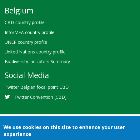
Belgium
CBD country profile
InforMEA country profile
UNEP country profile
United Nations country profile
Biodiversity Indicators Summary
Social Media
Twitter Belgian focal point CBD
Twitter Convention (CBD)
We use cookies on this site to enhance your user
experience
Bioland
Credits
Terms of use
© 2026 Secretariat of the