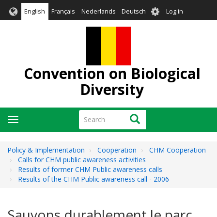
Skip
User
English
Français
Nederlands
Deutsch
Log in
to
account
main
menu
content
Convention on Biological
Diversity
Search
Search
Toggle
navigation
Policy & Implementation
Cooperation
CHM Cooperation
Calls for CHM public awareness activities
Results of former CHM Public awareness calls
Results of the CHM Public awareness call - 2006
Sauvons durablement le parc