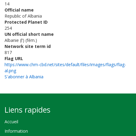
14
Official name
Republic of Albania
Protected Planet ID
254
UN official short name
Albanie (l’) (fém.)
Network site term id
817
Flag URL
https://www.chm-cbd.net/sites/default/files/images/flags/flag-
al.png
S'abonner à Albania
Liens rapides
Accueil
Information