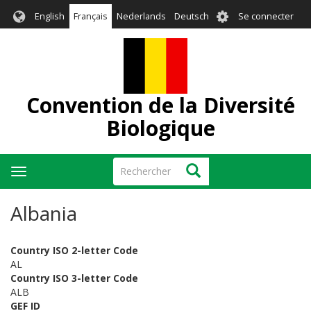
Aller
User
English
Français
Nederlands
Deutsch
Se connecter
au
account
contenu
menu
principal
Convention de la Diversité
Biologique
Rechercher
Rechercher
Toggle
navigation
Albania
Country ISO 2-letter Code
AL
Country ISO 3-letter Code
ALB
GEF ID