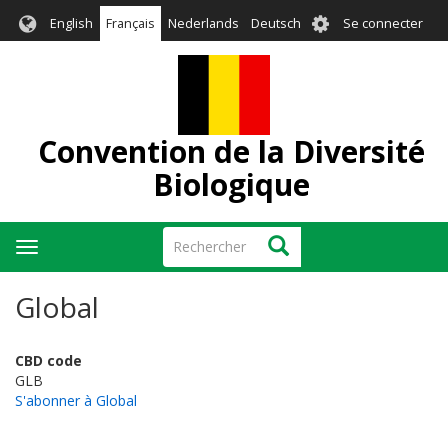
Aller
User
English
Français
Nederlands
Deutsch
Se connecter
au
account
contenu
menu
principal
Convention de la Diversité
Biologique
Rechercher
Rechercher
Toggle
navigation
Global
CBD code
GLB
S'abonner à Global