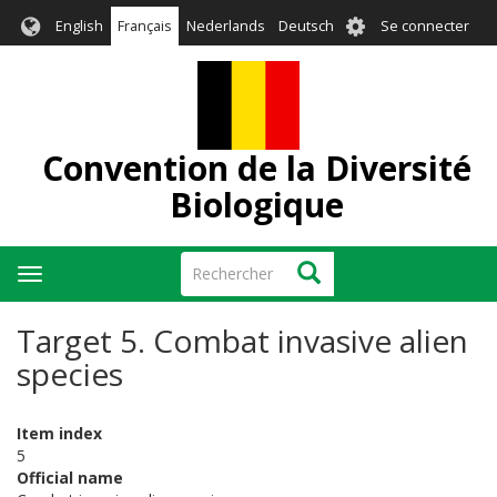
Aller
User
English
Français
Nederlands
Deutsch
Se connecter
au
account
contenu
menu
principal
Convention de la Diversité
Biologique
Rechercher
Rechercher
Toggle
navigation
Target 5. Combat invasive alien
species
Item index
5
Official name