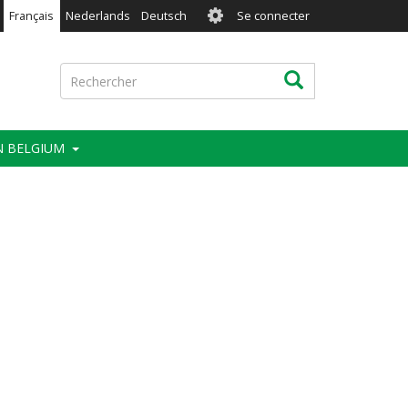
User
Français
Nederlands
Deutsch
Se connecter
account
menu
Rechercher
Rechercher
IN BELGIUM