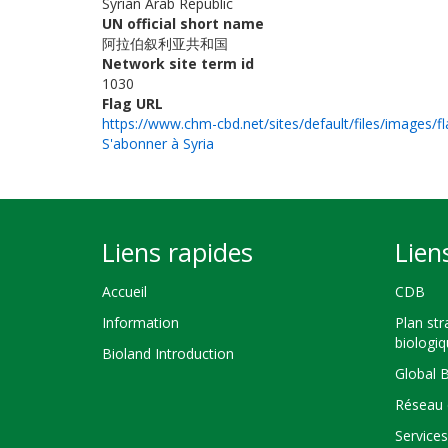
Syrian Arab Republic
UN official short name
阿拉伯叙利亚共和国
Network site term id
1030
Flag URL
https://www.chm-cbd.net/sites/default/files/images/fl
S'abonner à Syria
Liens rapides
Lien
Accueil
CDB
Information
Plan str
biologi
Bioland Introduction
Global 
Réseau 
Service