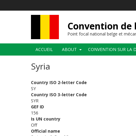
Aller
au
contenu
principal
Convention de l
Point focal national belge et méc
Navigation
ACCUEIL
ABOUT
CONVENTION SUR LA D
principale
Syria
Country ISO 2-letter Code
SY
Country ISO 3-letter Code
SYR
GEF ID
156
Is UN country
Off
Official name