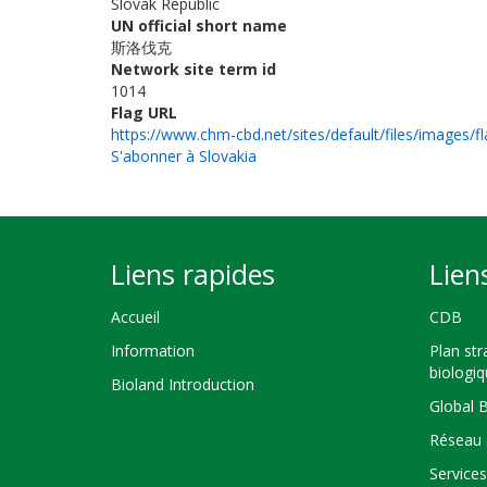
Slovak Republic
UN official short name
斯洛伐克
Network site term id
1014
Flag URL
https://www.chm-cbd.net/sites/default/files/images/fl
S'abonner à Slovakia
Liens rapides
Lien
Accueil
CDB
Information
Plan str
biologi
Bioland Introduction
Global 
Réseau 
Service