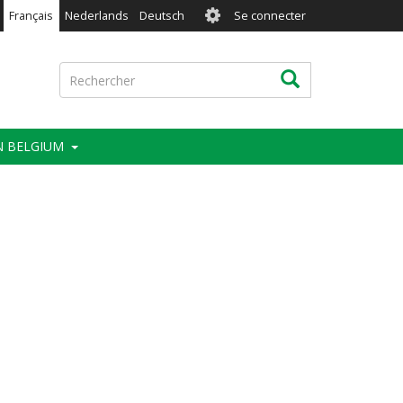
User
Français
Nederlands
Deutsch
Se connecter
account
menu
Rechercher
Rechercher
IN BELGIUM