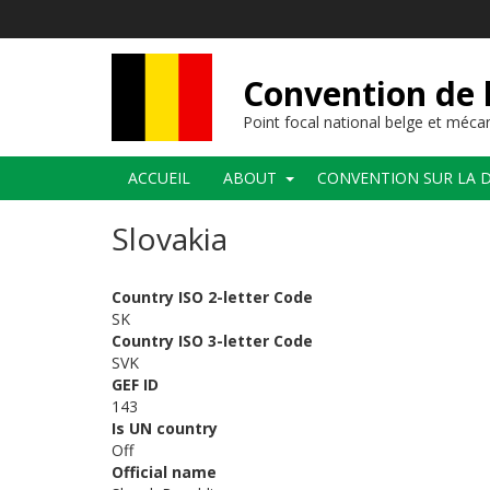
Aller
au
contenu
principal
Convention de l
Point focal national belge et méc
Navigation
ACCUEIL
ABOUT
CONVENTION SUR LA D
principale
Slovakia
Country ISO 2-letter Code
SK
Country ISO 3-letter Code
SVK
GEF ID
143
Is UN country
Off
Official name