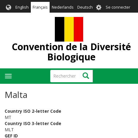
Aller
User
English
Français
Nederlands
Deutsch
Se connecter
au
account
contenu
menu
principal
Convention de la Diversité
Biologique
Rechercher
Rechercher
Toggle
navigation
Malta
Country ISO 2-letter Code
MT
Country ISO 3-letter Code
MLT
GEF ID