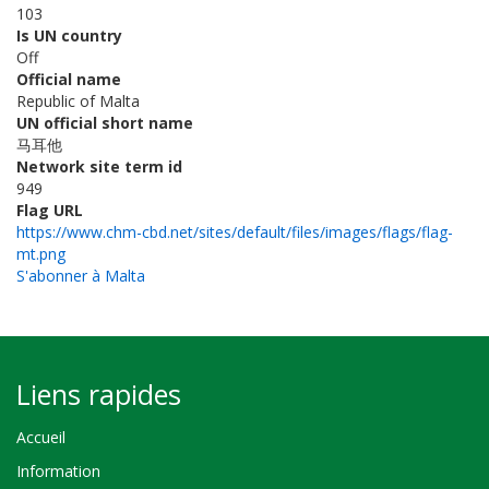
103
Is UN country
Off
Official name
Republic of Malta
UN official short name
马耳他
Network site term id
949
Flag URL
https://www.chm-cbd.net/sites/default/files/images/flags/flag-
mt.png
S'abonner à Malta
Liens rapides
Accueil
Information