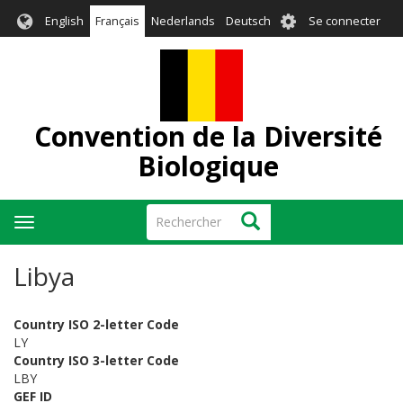
Aller
User
English
Français
Nederlands
Deutsch
Se connecter
au
account
contenu
menu
principal
Convention de la Diversité
Biologique
Rechercher
Rechercher
Toggle
navigation
Libya
Country ISO 2-letter Code
LY
Country ISO 3-letter Code
LBY
GEF ID