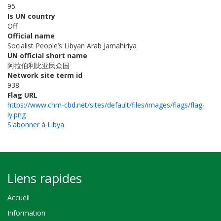
95
Is UN country
Off
Official name
Socialist People’s Libyan Arab Jamahiriya
UN official short name
阿拉伯利比亚民众国
Network site term id
938
Flag URL
https://www.chm-cbd.net/sites/default/files/images/flags/flag-
ly.png
S'abonner à Libya
Liens rapides
Accueil
Information