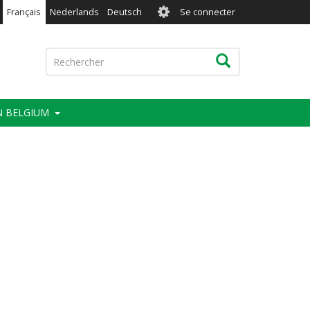
User
Français
Nederlands
Deutsch
Se connecter
account
menu
Rechercher
Rechercher
IN BELGIUM