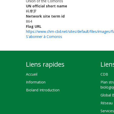
Union of the Comoros
UN official short name
科摩罗
Network site term id
864
Flag URL
https://www.chm-cbd.net/sites/default/files/images/f
S'abonner à Comoros
Liens rapides
Lien
Accueil
CDB
Information
Plan str
biologi
Bioland Introduction
Global 
Réseau 
Service