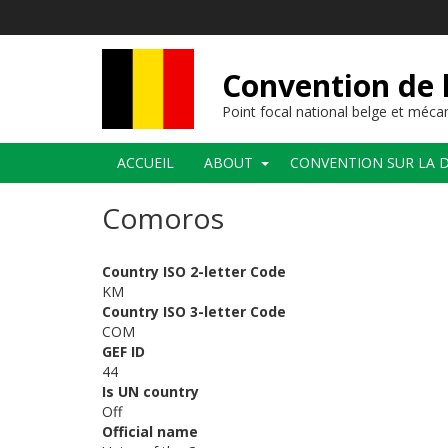
Aller
au
contenu
principal
Convention de l
Point focal national belge et méc
Navigation
ACCUEIL
ABOUT
CONVENTION SUR LA D
principale
Comoros
Country ISO 2-letter Code
KM
Country ISO 3-letter Code
COM
GEF ID
44
Is UN country
Off
Official name