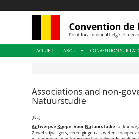
Aller
au
contenu
principal
Convention de l
Point focal national belge et méc
Navigation
ACCUEIL
ABOUT
CONVENTION SUR LA D
principale
Associations and non-gov
Natuurstudie
[NL]
An
twerpse
Ko
epel voor
Na
tuurstudie
(of kortweg
Zowel vrijwilligers, verenigingen als wetenschappers
natuurvorsers een forum om hun geleverde werk en a