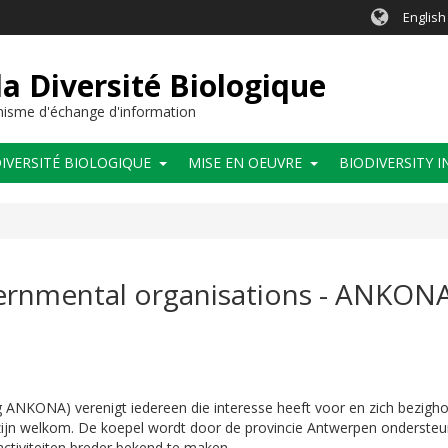
English
a Diversité Biologique
anisme d'échange d'information
IVERSITÉ BIOLOGIQUE
MISE EN OEUVRE
BIODIVERSITY 
ernmental organisations - ANKONA
 ANKONA) verenigt iedereen die interesse heeft voor en zich bezigho
 zijn welkom. De koepel wordt door de provincie Antwerpen ondersteun
ctiviteiten breder bekend te maken.