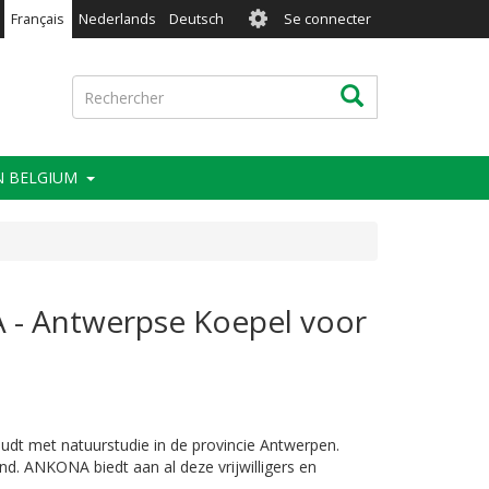
User
Français
Nederlands
Deutsch
Se connecter
account
menu
Rechercher
Rechercher
IN BELGIUM
 - Antwerpse Koepel voor
udt met natuurstudie in de provincie Antwerpen.
d. ANKONA biedt aan al deze vrijwilligers en