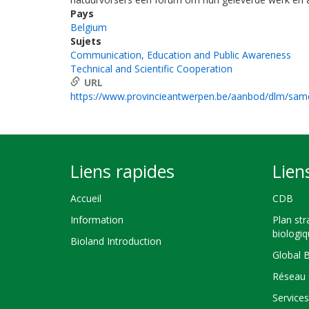
Pays
Belgium
Sujets
Communication, Education and Public Awareness
Technical and Scientific Cooperation
URL
https://www.provincieantwerpen.be/aanbod/dlm/sa
Liens rapides
Lien
Accueil
CDB
Information
Plan str
biologi
Bioland Introduction
Global 
Réseau 
Service