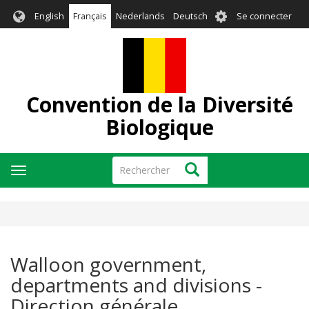
Aller
User
English
Français
Nederlands
Deutsch
Se connecter
au
account
contenu
menu
principal
Convention de la Diversité
Biologique
Rechercher
Rechercher
Toggle
navigation
Walloon government,
departments and divisions -
Direction générale