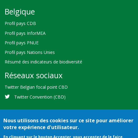
Belgique
Profil pays CDB
Profil pays InforMEA
Profil pays PNUE
Profil pays Nations Unies
Résumé des indicateurs de biodiversité
Réseaux sociaux
Twitter Belgian focal point CBD
Twitter Convention (CBD)
Nous utilisons des cookies sur ce site pour améliorer
votre expérience d'utilisateur.
Bioland
Crédits
Conditions d'utilisation
© 2026 Secretariat of the
En cliquant sur le bouton Accepter, vous acceptez de le faire.