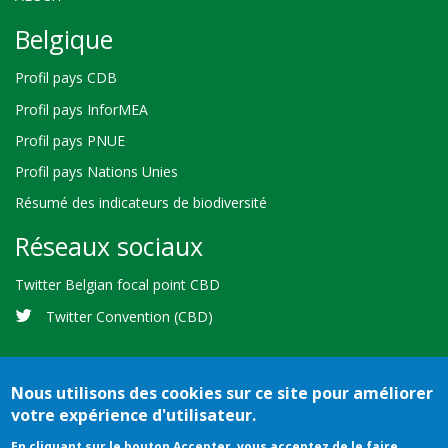
Belgique
Profil pays CDB
Profil pays InforMEA
Profil pays PNUE
Profil pays Nations Unies
Résumé des indicateurs de biodiversité
Réseaux sociaux
Twitter Belgian focal point CBD
Twitter Convention (CBD)
Nous utilisons des cookies sur ce site pour améliorer
votre expérience d'utilisateur.
Bioland
Crédits
Conditions d'utilisation
© 2026 Secretariat of the
En cliquant sur le bouton Accepter, vous acceptez de le faire.