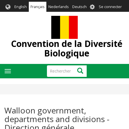
Aller
User
English
Français
Nederlands
Deutsch
Se connecter
au
account
contenu
menu
principal
Convention de la Diversité
Biologique
Rechercher
Rechercher
Toggle
navigation
Walloon government,
departments and divisions -
Direction générale