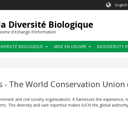
English
a Diversité Biologique
anisme d'échange d'information
IVERSITÉ BIOLOGIQUE
MISE EN OEUVRE
BIODIVERSITY 
ns - The World Conservation Union
ent and civil society organisations. It harnesses the experience, 
rts. This diversity and vast expertise makes IUCN the global authorit