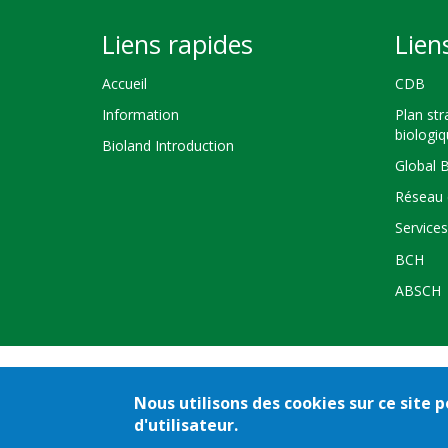
Liens rapides
Lien
Accueil
CDB
Information
Plan str
biologi
Bioland Introduction
Global 
Réseau 
Service
BCH
ABSCH
Nous utilisons des cookies sur ce site
Crédits
Co
d'utilisateur.