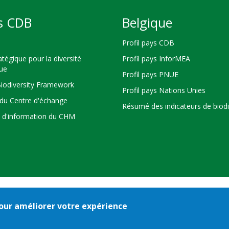
s CDB
Belgique
Profil pays CDB
atégique pour la diversité
Profil pays InforMEA
que
Profil pays PNUE
Biodiversity Framework
Profil pays Nations Unies
du Centre d'échange
Résumé des indicateurs de biodi
s d'information du CHM
 pour améliorer votre expérience
Bioland
nditions d'utilisation
© 2026 Secretariat of the
Convention on Biologi
-