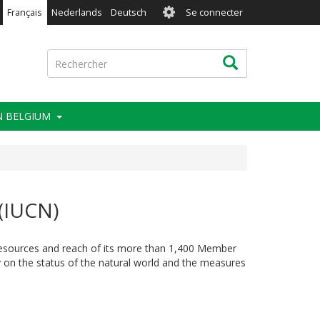
User
Français
Nederlands
Deutsch
Se connecter
account
menu
Rechercher
Rechercher
IN BELGIUM
 (IUCN)
resources and reach of its more than 1,400 Member
y on the status of the natural world and the measures