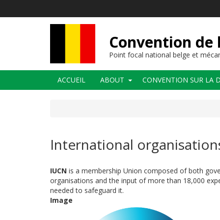
Aller
au
contenu
principal
Convention de l
Point focal national belge et méc
Navigation
ACCUEIL
ABOUT
CONVENTION SUR LA D
principale
International organisatio
IUCN
is a membership Union composed of both governm
organisations and the input of more than 18,000 expe
needed to safeguard it.
Image