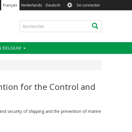
User
Français
Nederlands
Deutsch
Se connecter
account
menu
Rechercher
Rechercher
IN BELGIUM
ntion for the Control and
 and security of shipping and the prevention of marine