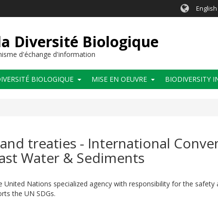
English
a Diversité Biologique
anisme d'échange d'information
IVERSITÉ BIOLOGIQUE
MISE EN OEUVRE
BIODIVERSITY 
and treaties - International Conve
ast Water & Sediments
e United Nations specialized agency with responsibility for the safety
orts the UN SDGs.​