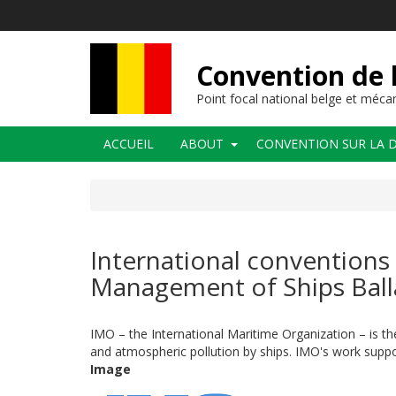
Aller
au
contenu
principal
Convention de l
Point focal national belge et méc
Navigation
ACCUEIL
ABOUT
CONVENTION SUR LA D
principale
International conventions 
Management of Ships Ball
IMO – the International Maritime Organization – is th
and atmospheric pollution by ships. IMO's work supp
Image