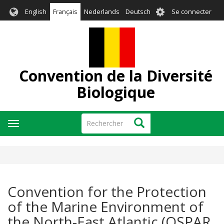
Aller
User
English
Français
Nederlands
Deutsch
Se connecter
au
account
contenu
menu
principal
Convention de la Diversité
Biologique
Rechercher
Rechercher
Toggle
navigation
Convention for the Protection
of the Marine Environment of
the North-East Atlantic (OSPAR