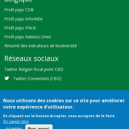
Profil pays CDB
Profil pays InforMEA
Profil pays PNUE
Profil pays Nations Unies
Résumé des indicateurs de biodiversité
Réseaux sociaux
Twitter Belgian focal point CBD
Twitter Convention (CBD)
Nous utilisons des cookies sur ce site pour améliorer
votre expérience d'utilisateur.
Bioland
Crédits
Conditions d'utilisation
© 2026 Secretariat of the
En cliquant sur le bouton Accepter, vous acceptez de le faire.
-
En savoir plus
Convention on Biological Diversity
Accepter
Non, merci.