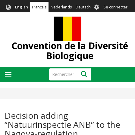
Aller
User
English
Français
Nederlands
Deutsch
Se connecter
au
account
contenu
menu
principal
Convention de la Diversité
Biologique
Rechercher
Rechercher
Toggle
navigation
Decision adding
“Natuurinspectie ANB” to the
Nagoya-regulation