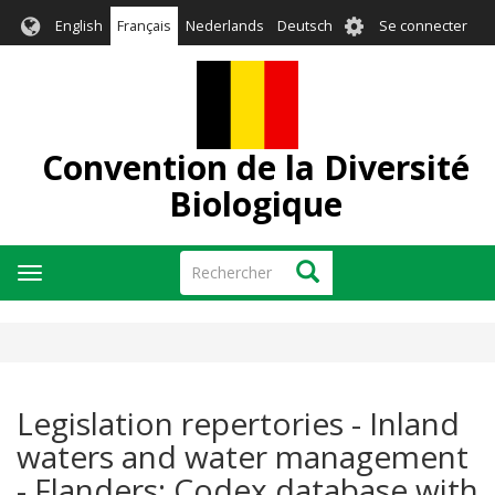
Aller
User
English
Français
Nederlands
Deutsch
Se connecter
au
account
contenu
menu
principal
Convention de la Diversité
Biologique
Rechercher
Rechercher
Toggle
navigation
Legislation repertories - Inland
waters and water management
- Flanders: Codex database with