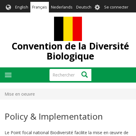
Aller
User
English
Français
Nederlands
Deutsch
Se connecter
au
account
contenu
menu
principal
Convention de la Diversité
Biologique
Rechercher
Rechercher
Toggle
navigation
Mise en oeuvre
Policy & Implementation
Le Point focal national Biodiversité facilite la mise en œuvre de