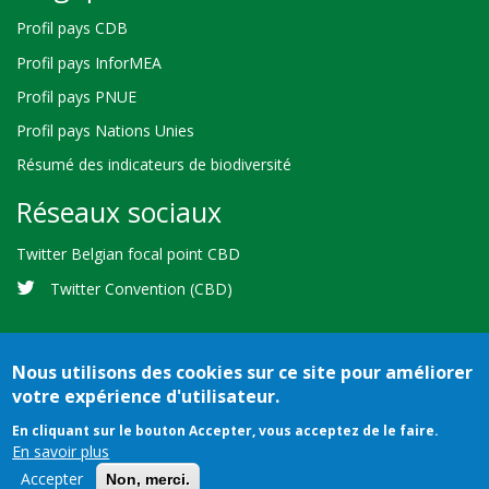
Profil pays CDB
Profil pays InforMEA
Profil pays PNUE
Profil pays Nations Unies
Résumé des indicateurs de biodiversité
Réseaux sociaux
Twitter Belgian focal point CBD
Twitter Convention (CBD)
Nous utilisons des cookies sur ce site pour améliorer
votre expérience d'utilisateur.
Bioland
Crédits
Conditions d'utilisation
© 2026 Secretariat of the
En cliquant sur le bouton Accepter, vous acceptez de le faire.
-
En savoir plus
Convention on Biological Diversity
Pied
Accepter
Non, merci.