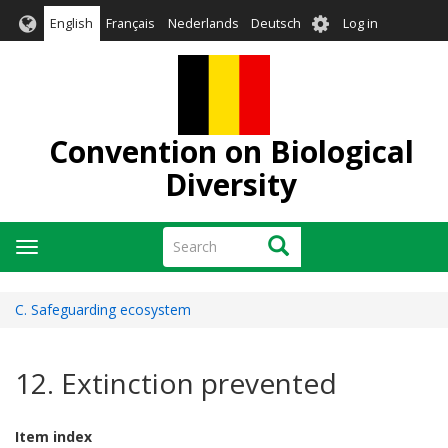
Skip
User
English
Français
Nederlands
Deutsch
Log in
to
account
main
menu
content
Convention on Biological
Diversity
Search
Search
Toggle
navigation
C. Safeguarding ecosystem
12. Extinction prevented
Item index