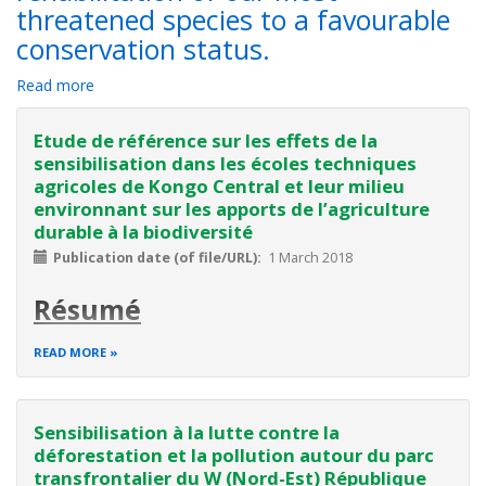
threatened species to a favourable
conservation status.
Read more
about
Objective
3.4
Etude de référence sur les effets de la
-
sensibilisation dans les écoles techniques
Develop
agricoles de Kongo Central et leur milieu
and
environnant sur les apports de l’agriculture
implement
durable à la biodiversité
action
plans
Publication date (of file/URL)
1 March 2018
so
Résumé
as
to
L’objectif de l’enquête était de mesurer l’impact du projet
ensure
READ MORE
de « sensibilisation sur les apports de l’agriculture durable à
the
la biodiversité réalisé en 2014-2015 », afin d’avoir des
maintenance
indicateurs pertinents sur l’état de la sensibilisation, de la
or
Sensibilisation à la lutte contre la
communication, des attitudes et de l
rehabilitation
déforestation et la pollution autour du parc
of
our
transfrontalier du W (Nord-Est) République