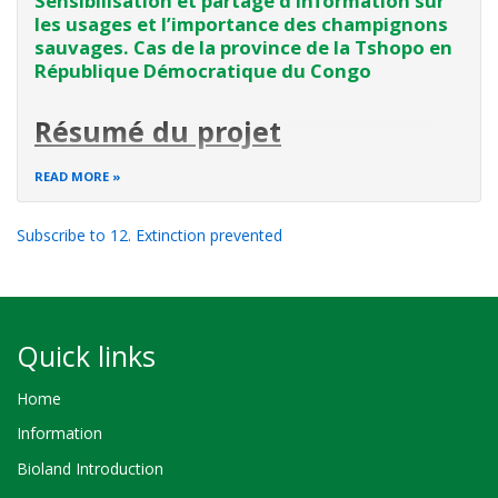
Sensibilisation et partage d’information sur
nécessite un bon suivi pour l’obtention de rendement
les usages et l’importance des champignons
sauvages. Cas de la province de la Tshopo en
République Démocratique du Congo
Résumé du projet
Les champignons sont universellement reconnus pour leur
READ MORE
rôle dans le maintien de l’équilibre écosystémique et dans
la vie socio-culturelle des communautés locales. En
Subscribe to 12. Extinction prevented
République Démocratique du Congo et dans la province de
la Tshopo en particulier, les champignons sont utilisés
Quick links
Home
Information
Bioland Introduction