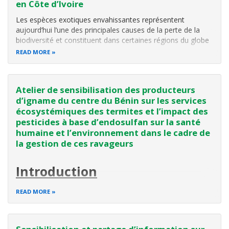
en Côte d’Ivoire
Les espèces exotiques envahissantes représentent
aujourd’hui l’une des principales causes de la perte de la
biodiversité et constituent dans certaines régions du globe
un frein au développement durable. Généralement
READ MORE
associées aux activités humaines telles que le commerce,
le tourisme et le transport
Atelier de sensibilisation des producteurs
d’igname du centre du Bénin sur les services
écosystémiques des termites et l’impact des
pesticides à base d’endosulfan sur la santé
humaine et l’environnement dans le cadre de
la gestion de ces ravageurs
Introduction
La sécurité alimentaire, la malnutrition et la pauvreté sont
READ MORE
devenues une préoccupation majeure pour la plupart des
pays du monde. Dans plusieurs pays de l’Afrique,
l’agriculture constitue un secteur majeur de l’économie qui