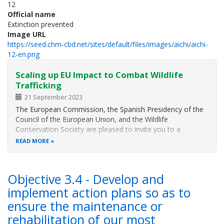
12
Official name
Extinction prevented
Image URL
https://seed.chm-cbd.net/sites/default/files/images/aichi/aichi-
12-en.png
Scaling up EU Impact to Combat Wildlife
Trafficking
21 September 2023
The European Commission, the Spanish Presidency of the
Council of the European Union, and the Wildlife
Conservation Society are pleased to invite you to a
conference on 'Scaling up EU Impact to Combat Wildlife
READ MORE
Trafficking - Renewing commitment through the revised EU
Action Plan against Wildlife Trafficking 2022 - 2027'.
Objective 3.4 - Develop and
implement action plans so as to
ensure the maintenance or
rehabilitation of our most