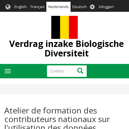
Overslaan
User
English
Français
Nederlands
Deutsch
Inloggen
en
account
naar
menu
de
inhoud
gaan
Verdrag inzake Biologische
Diversiteit
Zoeken
Zoeken
Navigatie
wisselen
Atelier de formation des
contributeurs nationaux sur
l'utilisation des données