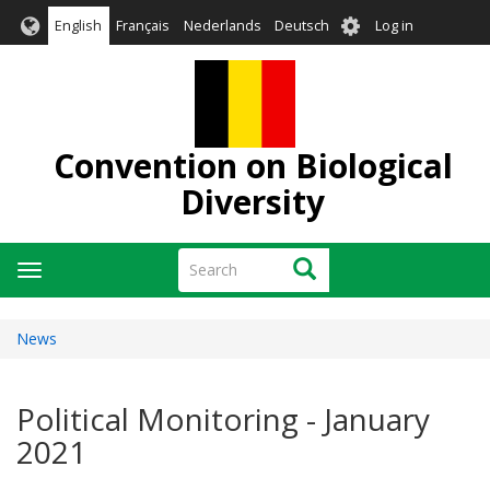
Skip
User
English
Français
Nederlands
Deutsch
Log in
to
account
main
menu
content
Convention on Biological
Diversity
Search
Search
Toggle
navigation
News
Political Monitoring - January
2021