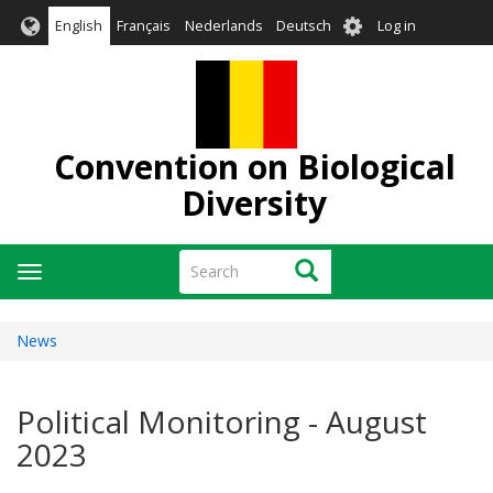
Skip
User
English
Français
Nederlands
Deutsch
Log in
to
account
main
menu
content
Convention on Biological
Diversity
Search
Search
Toggle
navigation
News
Political Monitoring - August
2023