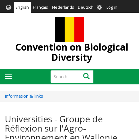
Skip
User
English
Français
Nederlands
Deutsch
Log in
to
account
main
menu
content
Convention on Biological
Diversity
Search
Search
Toggle
navigation
Information & links
Universities - Groupe de
Réflexion sur l'Agro-
Environnement en Wallonie