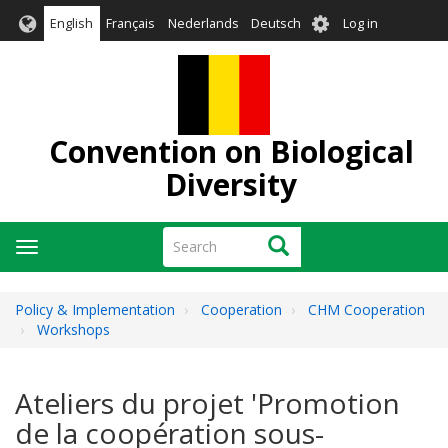
Skip
User
English
Français
Nederlands
Deutsch
Log in
to
account
main
menu
content
Convention on Biological
Diversity
Search
Search
Toggle
navigation
Policy & Implementation
Cooperation
CHM Cooperation
Workshops
Ateliers du projet 'Promotion
de la coopération sous-