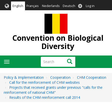
Skip
User
English
Français
Nederlands
Deutsch
Log in
to
account
main
menu
content
Convention on Biological
Diversity
Search
Search
Toggle
navigation
Policy & Implementation
Cooperation
CHM Cooperation
Call for the reinforcement of CHM websites
Projects that received grants under previous "calls for the
reinforcement of national CHM"
Results of the CHM reinforcement call 2014