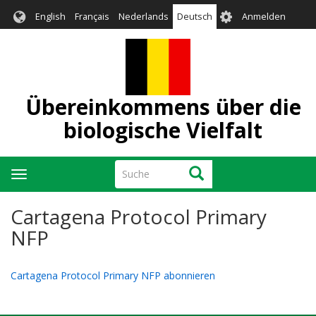
Direkt
User
English
Français
Nederlands
Deutsch
Anmelden
zum
account
Inhalt
menu
Übereinkommens über die
biologische Vielfalt
Suche
Suche
Navigation
aktivieren/deaktivieren
Cartagena Protocol Primary
NFP
Cartagena Protocol Primary NFP abonnieren