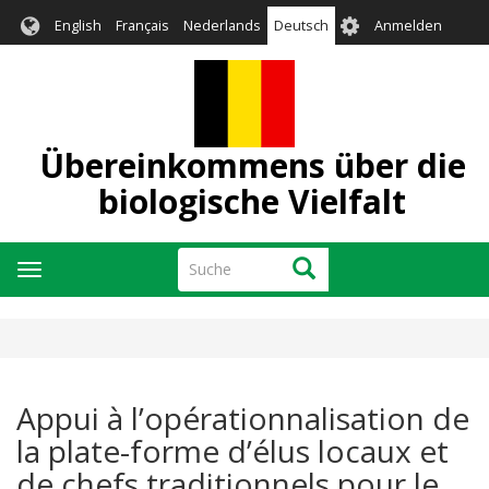
Direkt
User
English
Français
Nederlands
Deutsch
Anmelden
zum
account
Inhalt
menu
Übereinkommens über die
biologische Vielfalt
Suche
Suche
Navigation
aktivieren/deaktivieren
Appui à l’opérationnalisation de
la plate-forme d’élus locaux et
de chefs traditionnels pour le