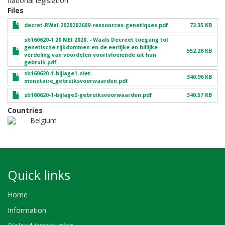
national legislation
Files
decret-RWal-2020202609-ressources-genetiques.pdf
72.35 KB
sb160620-1 20 MEI 2020. - Waals Decreet toegang tot
genetische rijkdommen en de eerlijke en billijke
552.26 KB
verdeling van voordelen voortvloeiende uit hun
gebruik.pdf
sb160620-1-bijlage1-niet-
340.96 KB
monetaire_gebruiksvoorwaarden.pdf
sb160620-1-bijlage2-gebruiksvoorwaarden.pdf
340.57 KB
Countries
Belgium
Quick links
Home
Information