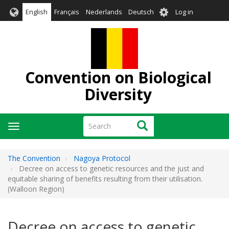
Skip
User
English
Français
Nederlands
Deutsch
Log in
to
account
main
menu
content
Convention on Biological
Diversity
Search
Search
Toggle
navigation
The Convention
Nagoya Protocol
Decree on access to genetic resources and the just and
equitable sharing of benefits resulting from their utilisation.
(Walloon Region)
Decree on access to genetic