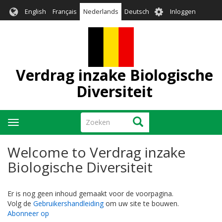
Overslaan
User
English
Français
Nederlands
Deutsch
Inloggen
en
account
naar
menu
de
inhoud
gaan
Verdrag inzake Biologische
Diversiteit
Zoeken
Zoeken
Navigatie
wisselen
Welcome to Verdrag inzake
Biologische Diversiteit
Er is nog geen inhoud gemaakt voor de voorpagina.
Volg de
Gebruikershandleiding
om uw site te bouwen.
Abonneer op