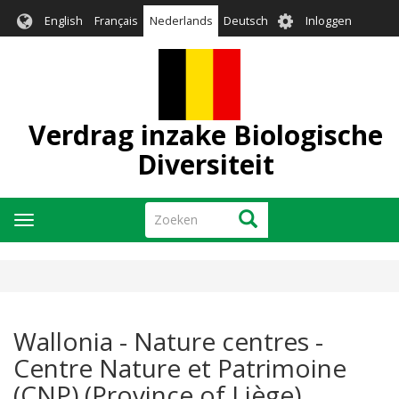
Overslaan
User
English
Français
Nederlands
Deutsch
Inloggen
en
account
naar
menu
de
inhoud
gaan
Verdrag inzake Biologische
Diversiteit
Zoeken
Zoeken
Navigatie
wisselen
Wallonia - Nature centres -
Centre Nature et Patrimoine
(CNP) (Province of Liège)