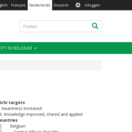
User
glish
Français
Nederlands
Deutsch
Inloggen
account
menu
Zoeken
Zoeken
ITY IN BELGIUM
ichi targets
. Awareness increased
9. Knowledge improved, shared and applied
ountries
Belgium
Central African Republic