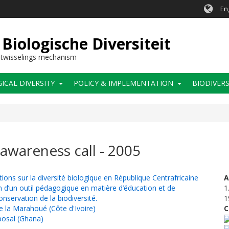
En
Biologische Diversiteit
itwisselings mechanism
CAL DIVERSITY
POLICY & IMPLEMENTATION
BIODIVERS
awareness call - 2005
ons sur la diversité biologique en République Centrafricaine
A
d’un outil pédagogique en matière d’éducation et de
1
onservation de la biodiversité.
1
de la Marahoué (Côte d'Ivoire)
C
posal (Ghana)