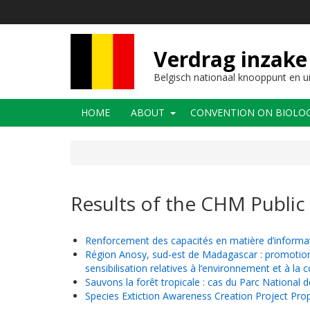
Overslaan
en
naar
de
Verdrag inzake 
inhoud
gaan
Belgisch nationaal knooppunt en u
Main
HOME
ABOUT
CONVENTION ON BIOLOGI
navigation
Results of the CHM Public 
Renforcement des capacités en matière d’informati
Région Anosy, sud-est de Madagascar : promotion 
sensibilisation relatives à l’environnement et à la c
Sauvons la forêt tropicale : cas du Parc National 
Species Extiction Awareness Creation Project Pro