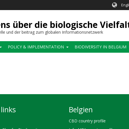
Engl
 über die biologische Vielfal
elle und der beitrag zum globalen Informationsnetzwerk
POLICY & IMPLEMENTATION
BIODIVERSITY IN BELGIUM
links
Belgien
CBD country profile