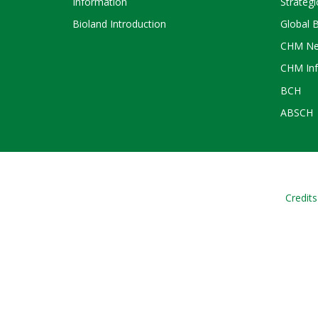
Information
Strategi
Bioland Introduction
Global 
CHM Ne
CHM Inf
BCH
ABSCH
Credits