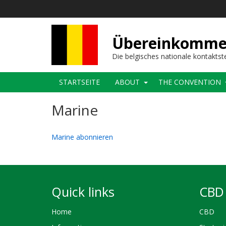
Direkt
zum
Inhalt
Übereinkommens
Die belgisches nationale kontaktst
Main
STARTSEITE
ABOUT
THE CONVENTION
navigation
Marine
Marine abonnieren
Quick links
CBD 
Home
CBD