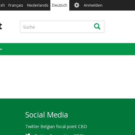
User
ish
Français
Nederlands
Deutsch
Anmelden
account
menu
t
Suche
Suche
Social Media
Twitter Belgian focal point CBD