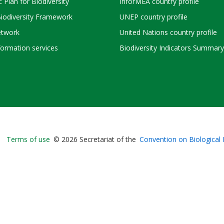
c Plan for Biodiversity
InforMEA country profile
Biodiversity Framework
UNEP country profile
twork
United Nations country profile
ormation services
Biodiversity Indicators Summary
Bioland
Terms of use
© 2026 Secretariat of the
Convention on Biological 
-
Footer