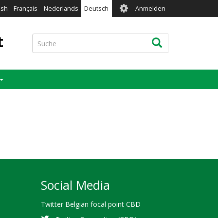
User
ish
Français
Nederlands
Deutsch
Anmelden
account
menu
t
Suche
Suche
Social Media
Twitter Belgian focal point CBD