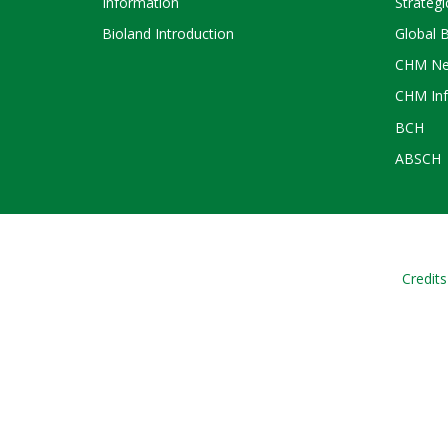
Information
Strategi
Bioland Introduction
Global 
CHM Ne
CHM Inf
BCH
ABSCH
Credits