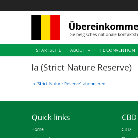
Direkt
zum
Inhalt
Übereinkommens
Die belgisches nationale kontaktst
Main
STARTSEITE
ABOUT
THE CONVENTION
navigation
Ia (Strict Nature Reserve)
Ia (Strict Nature Reserve) abonnieren
Quick links
CBD 
Home
CBD