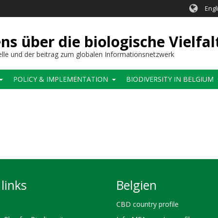
Engl
 über die biologische Vielfal
elle und der beitrag zum globalen Informationsnetzwerk
POLICY & IMPLEMENTATION
BIODIVERSITY IN BELGIUM
links
Belgien
CBD country profile