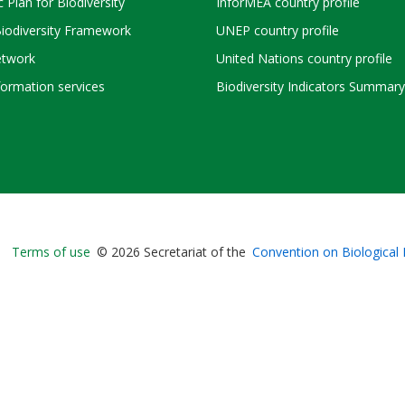
c Plan for Biodiversity
InforMEA country profile
Biodiversity Framework
UNEP country profile
twork
United Nations country profile
ormation services
Biodiversity Indicators Summary
Bioland
Terms of use
© 2026 Secretariat of the
Convention on Biological 
-
Footer