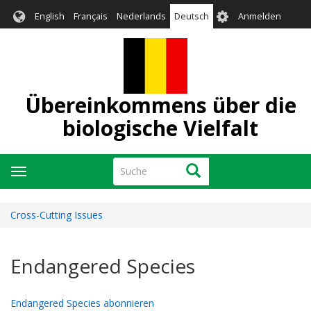
Direkt
User
English
Français
Nederlands
Deutsch
Anmelden
zum
account
Inhalt
menu
Übereinkommens über die
biologische Vielfalt
Suche
Suche
Navigation
aktivieren/deaktivieren
Cross-Cutting Issues
Endangered Species
Endangered Species abonnieren