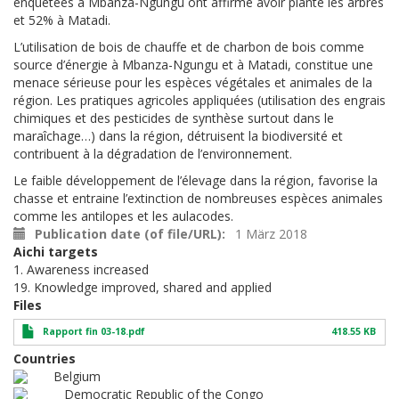
enquêtées à Mbanza-Ngungu ont affirmé avoir planté les arbres
et 52% à Matadi.
L’utilisation de bois de chauffe et de charbon de bois comme
source d’énergie à Mbanza-Ngungu et à Matadi, constitue une
menace sérieuse pour les espèces végétales et animales de la
région. Les pratiques agricoles appliquées (utilisation des engrais
chimiques et des pesticides de synthèse surtout dans le
maraîchage…) dans la région, détruisent la biodiversité et
contribuent à la dégradation de l’environnement.
Le faible développement de l’élevage dans la région, favorise la
chasse et entraine l’extinction de nombreuses espèces animales
comme les antilopes et les aulacodes.
Publication date (of file/URL)
1 März 2018
Aichi targets
1. Awareness increased
19. Knowledge improved, shared and applied
Files
Rapport fin 03-18.pdf
418.55 KB
Countries
Belgium
Democratic Republic of the Congo