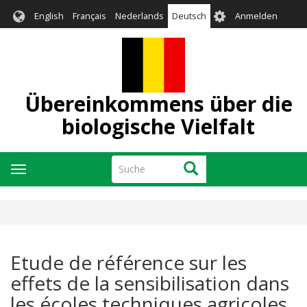
Direkt
User
English
Français
Nederlands
Deutsch
Anmelden
zum
account
Inhalt
menu
Übereinkommens über die
biologische Vielfalt
Suche
Suche
Navigation
aktivieren/deaktivieren
Etude de référence sur les
effets de la sensibilisation dans
les écoles techniques agricoles