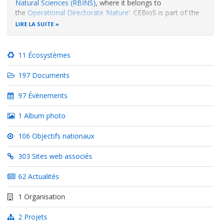
Natural Sciences (RBINS)
, where it belongs to
the
Operational Directorate ‘Nature’
. CEBioS is part of the
‘BIOPOLS’ group and is closely associated with the
Belgian
LIRE LA SUITE
Focal Point to the Convention on Biological Diversity
(CBD)
.
11 Écosystèmes
The CEBioS
197 Documents
97 Évènements
1 Album photo
106 Objectifs nationaux
303 Sites web associés
62 Actualités
1 Organisation
2 Projets