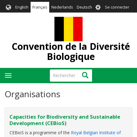
Aller
User
English
Français
Nederlands
Deutsch
Se connecter
au
account
contenu
menu
principal
Convention de la Diversité
Biologique
Rechercher
Rechercher
Toggle
navigation
Organisations
Capacities for Biodiversity and Sustainable
Development (CEBioS)
CEBioS is a programme of the
Royal Belgian Institute of