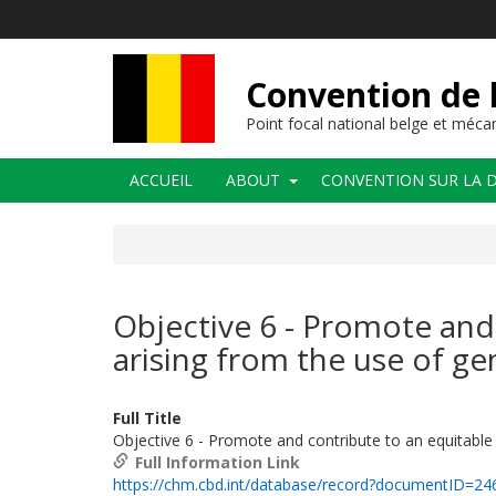
Aller
au
contenu
principal
Convention de l
Point focal national belge et méc
Navigation
ACCUEIL
ABOUT
CONVENTION SUR LA D
principale
Objective 6 - Promote and 
arising from the use of ge
Full Title
Objective 6 - Promote and contribute to an equitable 
Full Information Link
https://chm.cbd.int/database/record?documentID=24