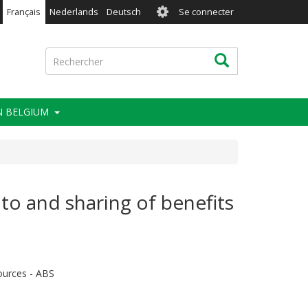
User
Français
Nederlands
Deutsch
Se connecter
account
menu
Rechercher
Rechercher
IN BELGIUM
to and sharing of benefits
sources - ABS