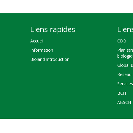
Liens rapides
Lien
Accueil
CDB
Information
Plan str
biologi
Bioland Introduction
Global 
Réseau 
Service
BCH
ABSCH