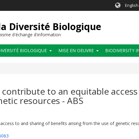
English
a Diversité Biologique
anisme d'échange d'information
IVERSITÉ BIOLOGIQUE
MISE EN OEUVRE
BIODIVERSITY 
contribute to an equitable access 
netic resources - ABS
access to and sharing of benefits arising from the use of genetic re
6063